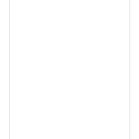
Completo AL-BO