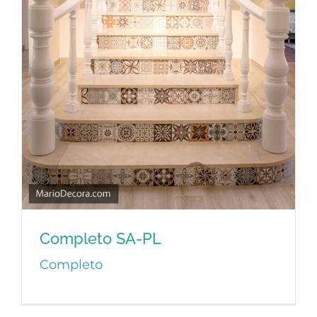
Completo SA-PL
Completo