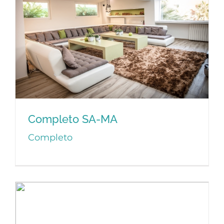
Cocina PU-MA2
Completo SA-MA
Completo
Completo SA-MA