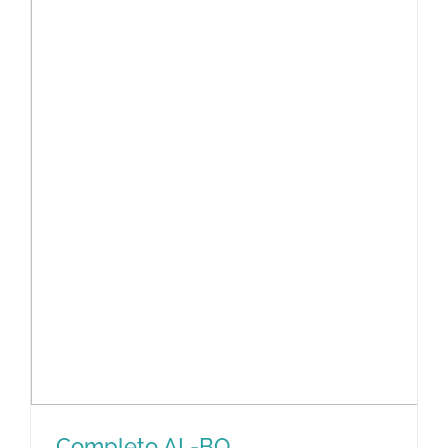
Completo AL-BO