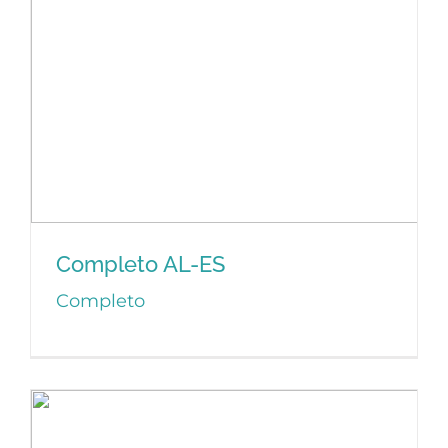
Completo AL-ES
Completo